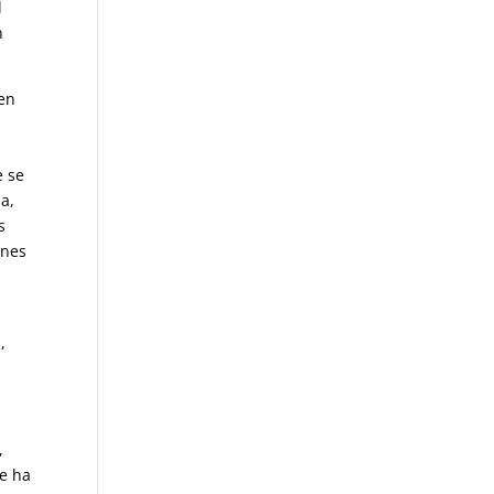
l
n
en
e se
a,
s
ones
,
,
ue ha