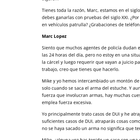
Tienes toda la razón, Marc, estamos en el siglo
debes ganarlas con pruebas del siglo XXI. ¿P
en vehículos patrulla? ¿Grabaciones de teléfon
Marc Lopez
Siento que muchos agentes de policía dudan e
las 24 horas del día, pero no estoy en una si
la cárcel y luego requerir que vayan a juicio 
trabajo, creo que tienes que hacerlo.
Mike y yo hemos intercambiado un montón de a
solo cuando se saca el arma del estuche. Y au
fuerza que involucran armas, hay muchas cuest
emplea fuerza excesiva.
Yo principalmente trato casos de DUI y he atr
suficientes casos de DUI, atraparás cosas com
no se haya sacado un arma no significa que t
Mike, ¿alguna vez has tenido un caso con una 