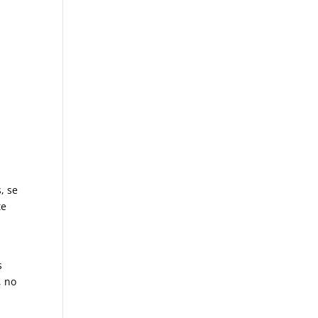
, se
te
s
, no