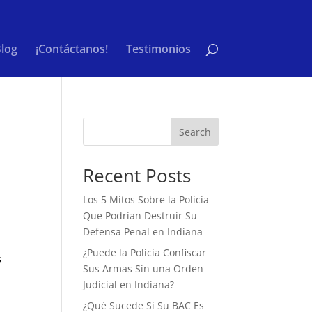
log
¡Contáctanos!
Testimonios
Search
Recent Posts
Los 5 Mitos Sobre la Policía
Que Podrían Destruir Su
Defensa Penal en Indiana
¿Puede la Policía Confiscar
s
Sus Armas Sin una Orden
Judicial en Indiana?
¿Qué Sucede Si Su BAC Es