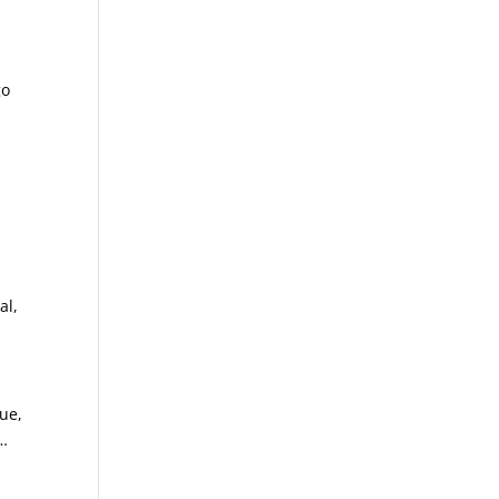
go
al,
que,
é…