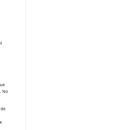
el
que
o. No
 de
de