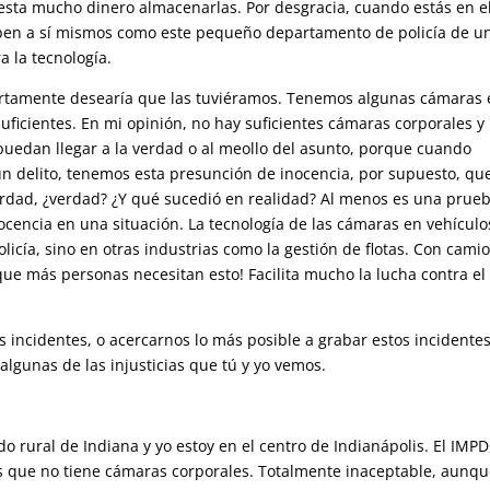
sta mucho dinero almacenarlas. Por desgracia, cuando estás en e
riben a sí mismos como este pequeño departamento de policía de u
 la tecnología.
rtamente desearía que las tuviéramos. Tenemos algunas cámaras 
suficientes. En mi opinión, no hay suficientes cámaras corporales y
uedan llegar a la verdad o al meollo del asunto, porque cuando
n delito, tenemos esta presunción de inocencia, por supuesto, qu
verdad, ¿verdad? ¿Y qué sucedió en realidad? Al menos es una prueb
ocencia en una situación. La tecnología de las cámaras en vehículo
olicía, sino en otras industrias como la gestión de flotas. Con cami
 que más personas necesitan esto! Facilita mucho la lucha contra el
incidentes, o acercarnos lo más posible a grabar estos incidentes
algunas de las injusticias que tú y yo vemos.
o rural de Indiana y yo estoy en el centro de Indianápolis. El IMPD
aís que no tiene cámaras corporales. Totalmente inaceptable, aunq