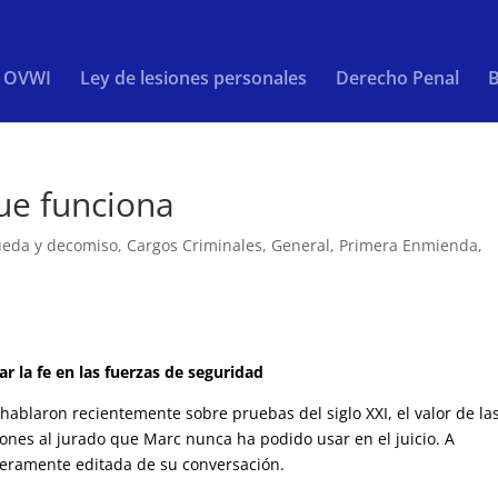
/ OVWI
Ley de lesiones personales
Derecho Penal
B
ue funciona
eda y decomiso
,
Cargos Criminales
,
General
,
Primera Enmienda
,
 la fe en las fuerzas de seguridad
blaron recientemente sobre pruebas del siglo XXI, el valor de la
ciones al jurado que Marc nunca ha podido usar en el juicio. A
geramente editada de su conversación.