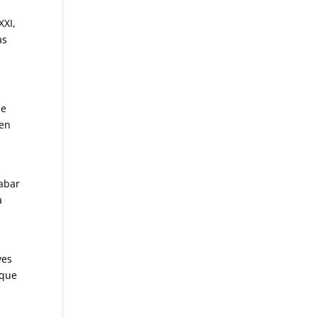
XXI,
as
be
 en
l
rabar
a
ves
 que