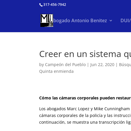
317-456-7942
Abogado Antonio Benitez
DUI
Creer en un sistema q
by
Campeón del Pueblo
|
Jun 22, 2020
|
Búsqu
Quinta enmienda
Cómo las cámaras corporales pueden restaurar
Los abogados Marc Lopez y Mike Cunningham ha
cámaras corporales de la policía y las instruc
continuación, se muestra una transcripción li