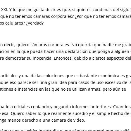
 XXI. Y lo que me gusta decir es que, si quieres condenas del siglo 
or qué no tenemos cámaras corporales? ¿Por qué no tenemos cámar
os celulares? ¿Verdad?
n decir, quiero cámaras corporales. No querría que nadie me gra
tuación en la que pueda hacer una declaración que ponga a alguien
para demostrar su inocencia. Entonces, debido a ciertos aspectos de
rtículos y una de las soluciones que es bastante económica es g
nque eso parece ser una gran idea para casos de uso excesivo de l
iones e instancias en las que no se utilizan armas, pero aún se
apado a oficiales copiando y pegando informes anteriores. Cuando 
o esa. Quiero saber lo que realmente sucedió y el simple hecho de
enga menos derecho a una cámara de video.
cámara en el vehículo patrulla o una cámara corporal que no salió