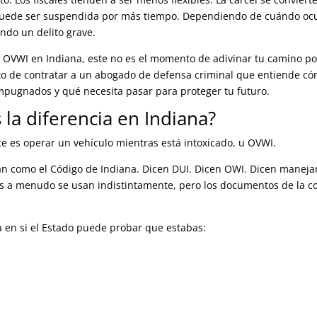
r puede ser suspendida por más tiempo. Dependiendo de cuándo oc
ndo un delito grave.
 OVWI en Indiana, este no es el momento de adivinar tu camino po
nto de contratar a un abogado de defensa criminal que entiende c
mpugnados y qué necesita pasar para proteger tu futuro.
 la diferencia en Indiana?
te es operar un vehículo mientras está intoxicado, u OVWI.
an como el Código de Indiana. Dicen DUI. Dicen OWI. Dicen maneja
nos a menudo se usan indistintamente, pero los documentos de la c
 en si el Estado puede probar que estabas: