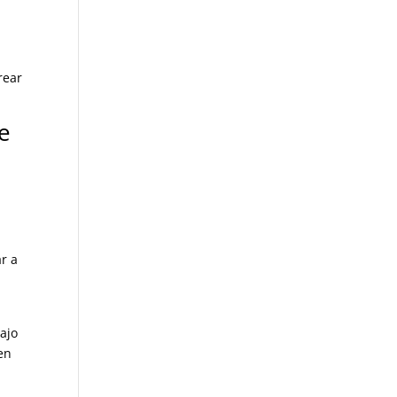
rear
e
r a
ajo
 en