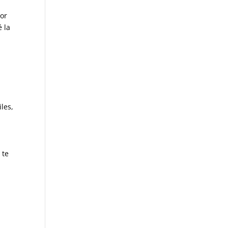
por
 la
les,
 te