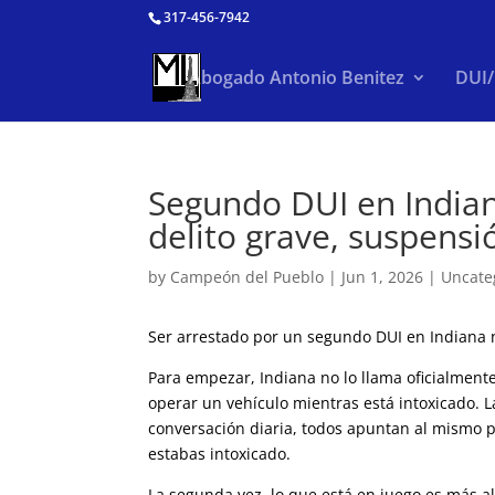
317-456-7942
Abogado Antonio Benitez
DUI
Segundo DUI en Indiana
delito grave, suspensi
by
Campeón del Pueblo
|
Jun 1, 2026
|
Uncate
Ser arrestado por un segundo DUI en Indiana n
Para empezar, Indiana no lo llama oficialmente
operar un vehículo mientras está intoxicado.
conversación diaria, todos apuntan al mismo p
estabas intoxicado.
La segunda vez, lo que está en juego es más alt