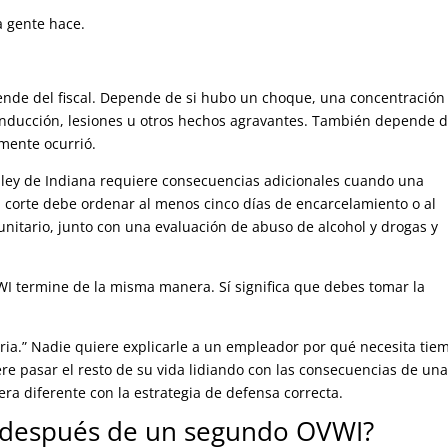
a gente hace.
de del fiscal. Depende de si hubo un choque, una concentración 
onducción, lesiones u otros hechos agravantes. También depende d
mente ocurrió.
la ley de Indiana requiere consecuencias adicionales cuando una
 corte debe ordenar al menos cinco días de encarcelamiento o al
unitario, junto con una evaluación de abuso de alcohol y drogas y
WI termine de la misma manera. Sí significa que debes tomar la
oria.” Nadie quiere explicarle a un empleador por qué necesita tie
re pasar el resto de su vida lidiando con las consecuencias de un
 diferente con la estrategia de defensa correcta.
a después de un segundo OVWI?