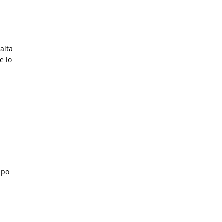
alta
e lo
mpo
a