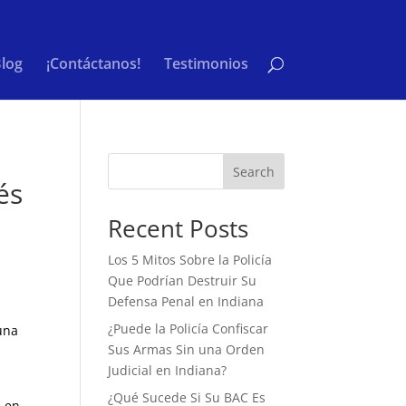
log
¡Contáctanos!
Testimonios
e
Search
és
Recent Posts
Los 5 Mitos Sobre la Policía
Que Podrían Destruir Su
Defensa Penal en Indiana
¿Puede la Policía Confiscar
una
Sus Armas Sin una Orden
Judicial en Indiana?
¿Qué Sucede Si Su BAC Es
e en