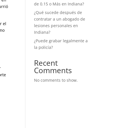
de 0.15 o Más en Indiana?
urrió
¿Qué sucede después de
contratar a un abogado de
r el
lesiones personales en
ómo
Indiana?
¿Puede grabar legalmente a
la policía?
Recent
Comments
r
orte
No comments to show.