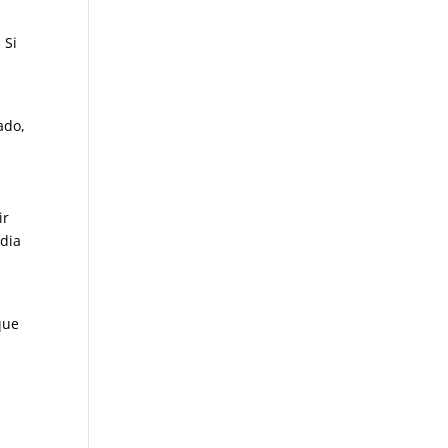
 Si
ado,
ir
odia
que