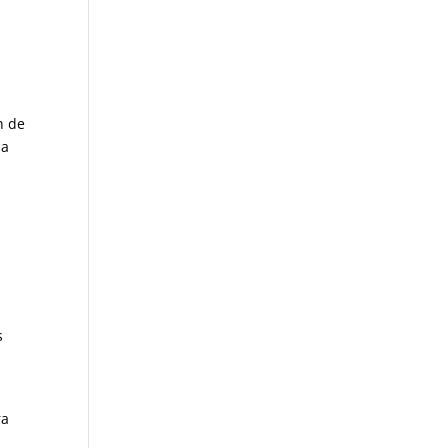
n de
ba
s
ra