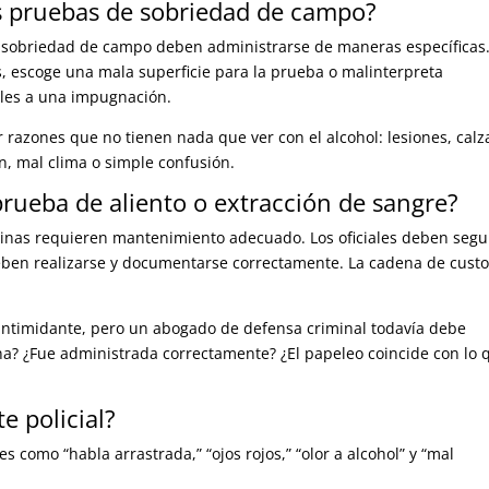
s pruebas de sobriedad de campo?
 sobriedad de campo deben administrarse de maneras específicas.
os, escoge una mala superficie para la prueba o malinterpreta
bles a una impugnación.
r razones que no tienen nada que ver con el alcohol: lesiones, calz
n, mal clima o simple confusión.
rueba de aliento o extracción de sangre?
inas requieren mantenimiento adecuado. Los oficiales deben segu
eben realizarse y documentarse correctamente. La cadena de cust
 intimidante, pero un abogado de defensa criminal todavía debe
na? ¿Fue administrada correctamente? ¿El papeleo coincide con lo 
e policial?
s como “habla arrastrada,” “ojos rojos,” “olor a alcohol” y “mal