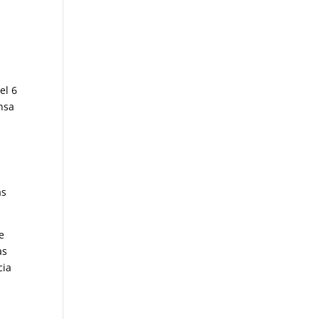
el 6
nsa
as
e
as
cia