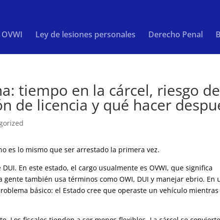
/ OVWI
Ley de lesiones personales
Derecho Penal
B
: tiempo en la cárcel, riesgo d
ón de licencia y qué hacer despu
gorized
o es lo mismo que ser arrestado la primera vez.
 DUI. En este estado, el cargo usualmente es OVWI, que significa
 La gente también usa términos como OWI, DUI y manejar ebrio. En 
roblema básico: el Estado cree que operaste un vehículo mientras
o. Los fiscales tienden a ser menos flexibles. La cárcel se conviert