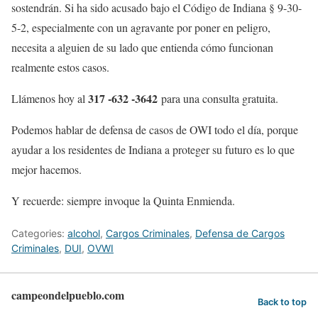
sostendrán. Si ha sido acusado bajo el Código de Indiana § 9-30-
5-2, especialmente con un agravante por poner en peligro,
necesita a alguien de su lado que entienda cómo funcionan
realmente estos casos.
317 -632 -3642
Llámenos hoy al
para una consulta gratuita.
Podemos hablar de defensa de casos de OWI todo el día, porque
ayudar a los residentes de Indiana a proteger su futuro es lo que
mejor hacemos.
Y recuerde: siempre invoque la Quinta Enmienda.
Categories:
alcohol
,
Cargos Criminales
,
Defensa de Cargos
Criminales
,
DUI
,
OVWI
campeondelpueblo.com
Back to top