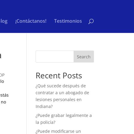
log
¡Contáctanos!
Testimonios
a
Search
Recent Posts
DP
 lo
¿Qué sucede después de
contratar a un abogado de
estás
lesiones personales en
n no
Indiana?
¿Puede grabar legalmente a
la policía?
¿Puede modificarse un