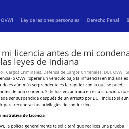
/ OVWI
Ley de lesiones personales
Derecho Penal
B
 mi licencia antes de mi conden
las leyes de Indiana
ol
,
Cargos Criminales
,
Defensa de Cargos Criminales
,
DUI
,
OVWI
,
S
encia) o OVWI (operar un vehículo bajo la influencia) en Indiana es
nudo es aún más sorprendente es la rapidez con la que se puede
 antes de una condena. Si te has encontrado en esta situación, no 
puede ser suspendida después de un arresto por DUI, incluso si aú
 para recuperar tus privilegios de conducción.
nistrativa de Licencia
I, la policía generalmente te solicitará que realices una prueba