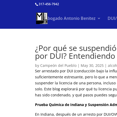
317-456-7942
Abogado Antonio Benitez
DUI
¿Por qué se suspendió
por DUI? Entendiendo 
by
Campeón del Pueblo
|
May 30, 2025
|
alcoh
Ser arrestado por DUI (conducción bajo la influ
suficientemente estresante, pero lo que a me
suspender la licencia de una persona, incluso
solo. Este blog explorará por qué tu licencia 
has sido condenado, y qué pasos puedes seguir
Prueba Química de Indiana y Suspensión Admi
En Indiana, después de un arresto por DUI/OVW