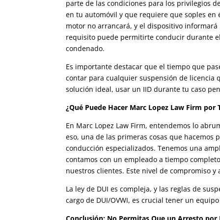
parte de las condiciones para los privilegios 
en tu automóvil y que requiere que soples en é
motor no arrancará, y el dispositivo informará
requisito puede permitirte conducir durante el
condenado.
Es importante destacar que el tiempo que pa
contar para cualquier suspensión de licencia
solución ideal, usar un IID durante tu caso pen
¿Qué Puede Hacer Marc Lopez Law Firm por T
En Marc Lopez Law Firm, entendemos lo abruma
eso, una de las primeras cosas que hacemos por
conducción especializados. Tenemos una ampli
contamos con un empleado a tiempo completo 
nuestros clientes. Este nivel de compromiso y 
La ley de DUI es compleja, y las reglas de susp
cargo de DUI/OVWI, es crucial tener un equipo 
Conclusión: No Permitas Que un Arresto por 