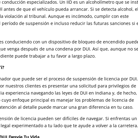
de conducción especializados. Un IID es un alcoholímetro que se ins
l antes de que el vehículo pueda arrancar. Si se detecta alcohol, e
 la violación al tribunal. Aunque es incómodo, cumplir con este
 período de suspensión e incluso reducir las futuras sanciones si 
ses conduciendo con un dispositivo de bloqueo de encendido pued
 que venga después de una condena por DUI. Así que, aunque no se
diente puede trabajar a tu favor a largo plazo.
i?
dor que puede ser el proceso de suspensión de licencia por DUI.
 nuestros clientes es presentar una solicitud para privilegios de
a experiencia navegando las leyes de DUI en Indiana y, de hecho,
cuyo enfoque principal es manejar los problemas de licencia de
atención al detalle puede marcar una gran diferencia en tu caso.
ensión de licencia pueden ser difíciles de navegar. Si enfrentas un
legal experimentado a tu lado que te ayude a volver a la carretera
DUI Desvíe Tu Vida