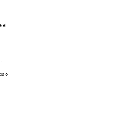
e el
.
os o