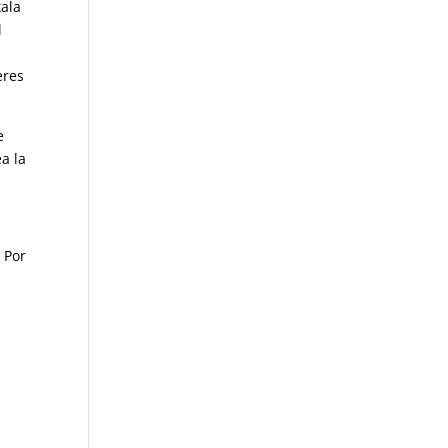
tala
l
eres
e
a la
 Por
.