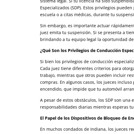
sistema legal. Si tu licencia ha sido suspendid
Especializados (SDP). Estos privilegios pueden 
escuela o a citas médicas, durante tu suspens
Sin embargo, es importante actuar rápidament
juez emita tu suspensión. Si se presenta a tie
brindando a tu equipo legal la oportunidad de
¿Qué Son los Privilegios de Conducción Espec
Si bien los privilegios de conducción especiali
Cada juez tiene diferentes criterios para otor
trabajo, mientras que otros pueden incluir res
compras. En algunos casos, los jueces incluso 
encendido, que impide que tu automóvil arranq
A pesar de estos obstáculos, los SDP son una
responsabilidades diarias mientras esperas tu 
El Papel de los Dispositivos de Bloqueo de E
En muchos condados de Indiana, los jueces req