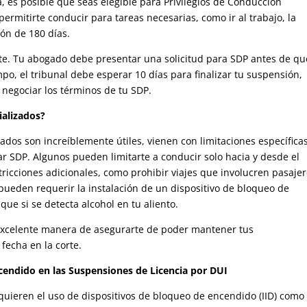
a, es posible que seas elegible para Privilegios de Conducción
permitirte conducir para tareas necesarias, como ir al trabajo, la
ión de 180 días.
e. Tu abogado debe presentar una solicitud para SDP antes de qu
mpo, el tribunal debe esperar 10 días para finalizar tu suspensión,
 negociar los términos de tu SDP.
ializados?
zados son increíblemente útiles, vienen con limitaciones específicas
gar SDP. Algunos pueden limitarte a conducir solo hacia y desde el
tricciones adicionales, como prohibir viajes que involucren pasajer
pueden requerir la instalación de un dispositivo de bloqueo de
ue si se detecta alcohol en tu aliento.
 excelente manera de asegurarte de poder mantener tus
fecha en la corte.
ncendido en las Suspensiones de Licencia por DUI
uieren el uso de dispositivos de bloqueo de encendido (IID) como