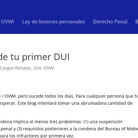
/ OVWI
Ley de lesiones personales
Derecho Penal
B
de tu primer DUI
Cargos Penales
,
DUI
,
OVWI
I / OVWI, pero sucede todos los días. Para cualquier persona que 
esperar. Este blog intentará tomar una abrumadora cantidad de
ondena implica al menos tres problemas: (1) una suspensión
a penal y (3) requisitos posteriores a la condena del Bureau of Moto
para los infractores por primera vez.