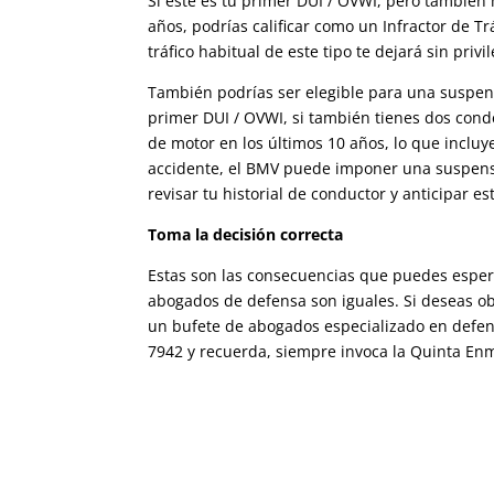
Si este es tu primer DUI / OVWI, pero también 
años, podrías calificar como un Infractor de T
tráfico habitual de este tipo te dejará sin pri
También podrías ser elegible para una suspensi
primer DUI / OVWI, si también tienes dos cond
de motor en los últimos 10 años, lo que incl
accidente, el BMV puede imponer una suspens
revisar tu historial de conductor y anticipar e
Toma la decisión correcta
Estas son las consecuencias que puedes espera
abogados de defensa son iguales. Si deseas ob
un bufete de abogados especializado en defen
7942
y recuerda, siempre invoca la Quinta En