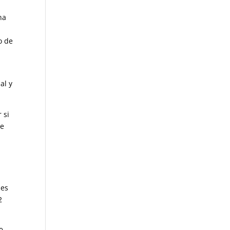
na
o de
al y
 si
de
 es
2