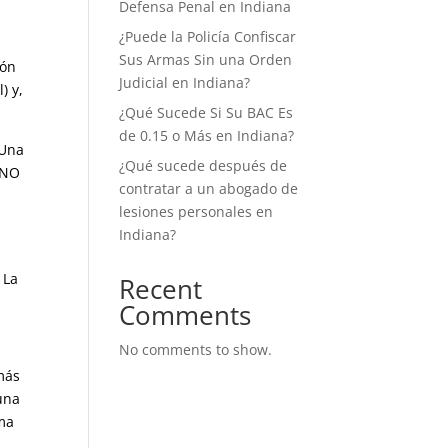
Defensa Penal en Indiana
¿Puede la Policía Confiscar
Sus Armas Sin una Orden
ión
Judicial en Indiana?
) y,
¿Qué Sucede Si Su BAC Es
de 0.15 o Más en Indiana?
 Una
¿Qué sucede después de
 NO
contratar a un abogado de
lesiones personales en
Indiana?
 La
Recent
Comments
No comments to show.
 más
una
ima