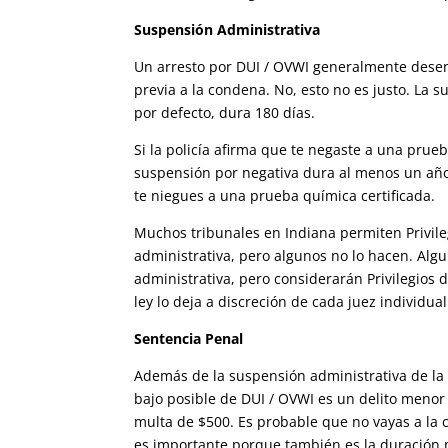
Suspensión Administrativa
Un arresto por DUI / OVWI generalmente dese
previa a la condena. No, esto no es justo. La s
por defecto, dura 180 días.
Si la policía afirma que te negaste a una prue
suspensión por negativa dura al menos un año
te niegues a una prueba química certificada.
Muchos tribunales en Indiana permiten Privil
administrativa, pero algunos no lo hacen. Alg
administrativa, pero considerarán Privilegios 
ley lo deja a discreción de cada juez individual
Sentencia Penal
Además de la suspensión administrativa de la l
bajo posible de DUI / OVWI es un delito menor
multa de $500. Es probable que no vayas a la 
es importante porque también es la duración