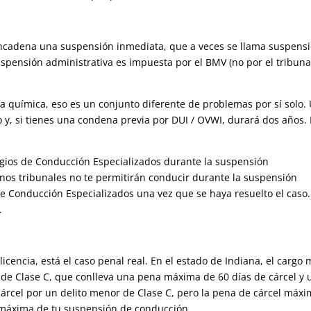
ncadena una suspensión inmediata, que a veces se llama suspens
uspensión administrativa es impuesta por el BMV (no por el tribunal
ba química, eso es un conjunto diferente de problemas por sí solo.
 y, si tienes una condena previa por DUI / OVWI, durará dos años.
egios de Conducción Especializados durante la suspensión
unos tribunales no te permitirán conducir durante la suspensión
de Conducción Especializados una vez que se haya resuelto el caso.
.
icencia, está el caso penal real. En el estado de Indiana, el cargo
 de Clase C, que conlleva una pena máxima de 60 días de cárcel y 
cárcel por un delito menor de Clase C, pero la pena de cárcel máx
 máxima de tu suspensión de conducción.