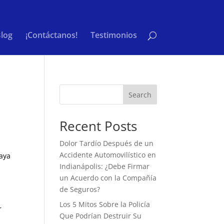
log
¡Contáctanos!
Testimonios
Search
Recent Posts
Dolor Tardío Después de un
Accidente Automovilístico en
haya
Indianápolis: ¿Debe Firmar
un Acuerdo con la Compañía
de Seguros?
Los 5 Mitos Sobre la Policía
r
Que Podrían Destruir Su