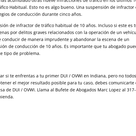
has acumulado otras nueve infracciones de tráfico en los últimos 1
ráfico Habitual. Esto no es algo bueno. Una suspensión de infractor
vilegios de conducción durante cinco años.
ón de infractor de tráfico habitual de 10 años. Incluso si este es 
enas por delitos graves relacionados con la operación de un vehíc
uye conducir de manera imprudente y abandonar la escena de un
ión de conducción de 10 años. Es importante que tu abogado pue
ste tipo de problema.
r si te enfrentas a tu primer DUI / OVWI en Indiana, pero no todos
tener el mejor resultado posible para tu caso, debes comunicarte
sa de DUI / OVWI. Llama al Bufete de Abogados Marc Lopez al
317-
mienda.