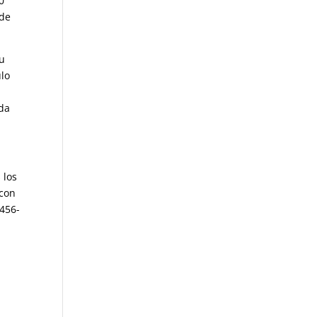
0
 de
tu
ulo
da
 los
 con
456-