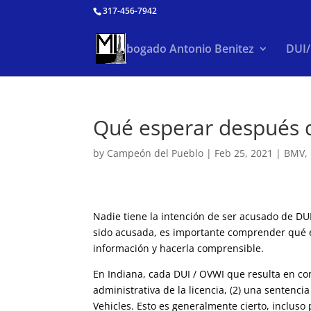
317-456-7942
Abogado Antonio Benitez
DUI
Qué esperar después 
by
Campeón del Pueblo
|
Feb 25, 2021
|
BMV
,
Nadie tiene la intención de ser acusado de DU
sido acusada, es importante comprender qué 
información y hacerla comprensible.
En Indiana, cada DUI / OVWI que resulta en c
administrativa de la licencia, (2) una sentenci
Vehicles. Esto es generalmente cierto, incluso 