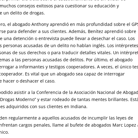
n muchos consejos exitosos para cuestionar su educación y
e un delito de drogas.
mero, el abogado Anthony aprendió en más profundidad sobre el GP
rse para defender a sus clientes. Además, Benítez aprendió sobre
e una detención o entrevista puede llevar a desechar el caso. Los
as personas acusadas de un delito no hablan inglés. Los intérpretes
sonas de sus derechos o para traducir detalles vitales. Un intérpre
mas a las personas acusadas de delitos. Por último, el abogado
rogar a informantes y testigos cooperadores. A veces, el único te
cooperador. Es vital que un abogado sea capaz de interrogar
e hacer o deshacer el caso.
odido asistir a la Conferencia de la Asociación Nacional de Aboga
Drogas Moderno” y estar rodeado de tantas mentes brillantes. Est
es adquiridos con sus clientes en Indiana.
den regularmente a aquellos acusados de incumplir las leyes de
enfrentan cargos penales, llame al bufete de abogados Marc Lopez 
nico.