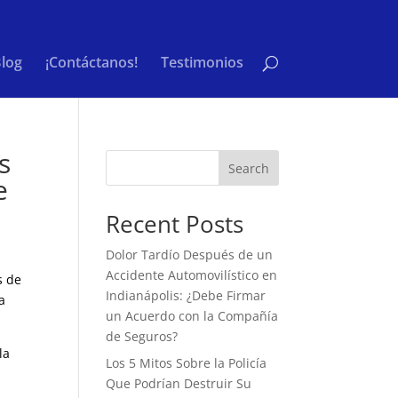
log
¡Contáctanos!
Testimonios
s
Search
e
Recent Posts
Dolor Tardío Después de un
Accidente Automovilístico en
s de
Indianápolis: ¿Debe Firmar
a
un Acuerdo con la Compañía
de Seguros?
la
Los 5 Mitos Sobre la Policía
Que Podrían Destruir Su