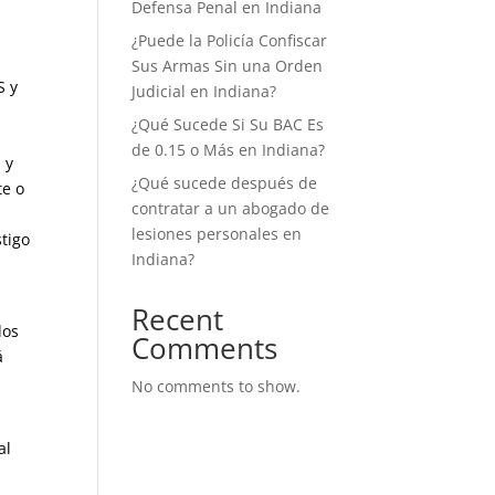
Defensa Penal en Indiana
¿Puede la Policía Confiscar
Sus Armas Sin una Orden
S y
Judicial en Indiana?
¿Qué Sucede Si Su BAC Es
de 0.15 o Más en Indiana?
 y
¿Qué sucede después de
te o
contratar a un abogado de
lesiones personales en
stigo
Indiana?
Recent
dos
Comments
á
No comments to show.
al