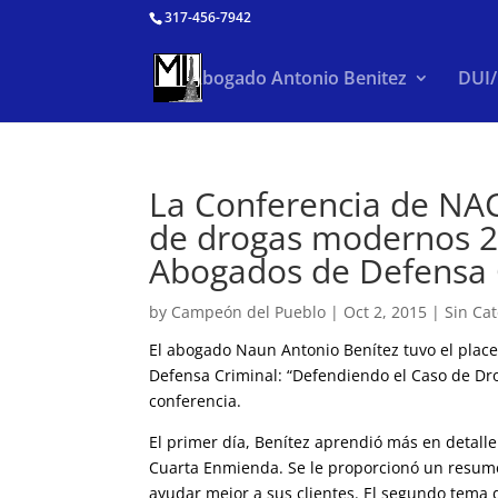
317-456-7942
Abogado Antonio Benitez
DUI
La Conferencia de NAC
de drogas modernos 20
Abogados de Defensa 
by
Campeón del Pueblo
|
Oct 2, 2015
|
Sin Ca
El abogado Naun Antonio Benítez tuvo el place
Defensa Criminal: “Defendiendo el Caso de Dr
conferencia.
El primer día, Benítez aprendió más en detalle
Cuarta Enmienda. Se le proporcionó un resum
ayudar mejor a sus clientes. El segundo tema d