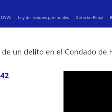
/ OVWI
Ley de lesiones personales
Derecho Penal
B
 de un delito en el Condado de 
942