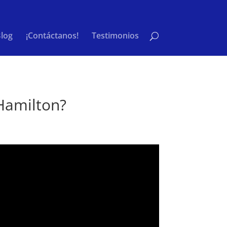
log
¡Contáctanos!
Testimonios
Hamilton?