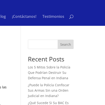
log
¡Contáctanos!
Testimonios
Search
Recent Posts
Los 5 Mitos Sobre la Policía
Que Podrían Destruir Su
Defensa Penal en Indiana
¿Puede la Policía Confiscar
s las
Sus Armas Sin una Orden
Judicial en Indiana?
¿Qué Sucede Si Su BAC Es