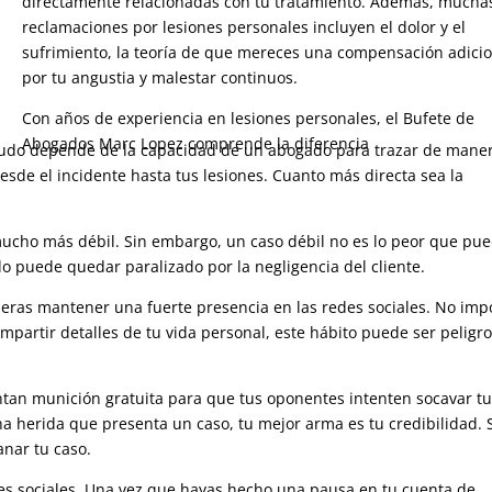
directamente relacionadas con tu tratamiento. Además, mucha
reclamaciones por lesiones personales incluyen el dolor y el
sufrimiento, la teoría de que mereces una compensación adici
por tu angustia y malestar continuos.
Con años de experiencia en lesiones personales, el Bufete de
Abogados Marc Lopez comprende la diferencia
udo depende de la capacidad de un abogado para trazar de mane
esde el incidente hasta tus lesiones. Cuanto más directa sea la
mucho más débil. Sin embargo, un caso débil no es lo peor que pu
o puede quedar paralizado por la negligencia del cliente.
eras mantener una fuerte presencia en las redes sociales. No imp
partir detalles de tu vida personal, este hábito puede ser peligr
tan munición gratuita para que tus oponentes intenten socavar t
a herida que presenta un caso, tu mejor arma es tu credibilidad. 
anar tu caso.
des sociales. Una vez que hayas hecho una pausa en tu cuenta de