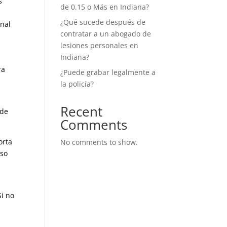
s
de 0.15 o Más en Indiana?
¿Qué sucede después de
onal
contratar a un abogado de
lesiones personales en
Indiana?
ra
¿Puede grabar legalmente a
la policía?
Recent
ede
Comments
orta
No comments to show.
oso
u
Si no